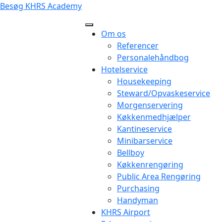
Besøg KHRS Academy
Om os
Referencer
Personalehåndbog
Hotelservice
Housekeeping
Steward/Opvaskeservice
Morgenservering
Køkkenmedhjælper
Kantineservice
Minibarservice
Bellboy
Køkkenrengøring
Public Area Rengøring
Purchasing
Handyman
KHRS Airport